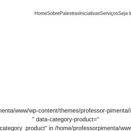
Home
Sobre
Palestras
Iniciativas
Serviços
Seja 
Descomplicando a Inovação
Inovação no Mercado Pet
Cooperativismo Inovador
Turismo Criativo
menta/www/wp-content/themes/professor-pimenta/i
" data-category-product="
 "category_product" in
/home/professorpimenta/www