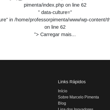
pimenta/index.php
on line
62
" data-culture="
ture" in
/home/professorpimenta/www/wp-content/t
on line
62
">
Carregar mais...
Links Rápidos
Início
Sobre Marcelo Pimenta
Blog
Liga dos Inovadores