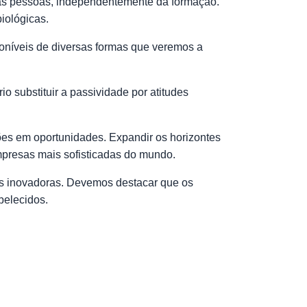
s as pessoas, independentemente da formação.
 biológicas.
oníveis de diversas formas que veremos a
 substituir a passividade por atitudes
s em oportunidades. Expandir os horizontes
empresas mais sofisticadas do mundo.
as inovadoras. Devemos destacar que os
belecidos.