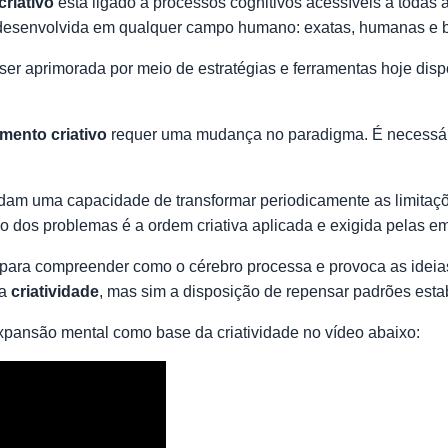
criativo
está ligado a processos cognitivos acessíveis a toda
er desenvolvida em qualquer campo humano: exatas, humanas e
er aprimorada por meio de estratégias e ferramentas hoje disp
mento criativo
requer uma mudança no paradigma. É necessário
m uma capacidade de transformar periodicamente as limitaçõe
o dos problemas é a ordem criativa aplicada e exigida pelas 
 para compreender como o cérebro processa e provoca as idei
 a
criatividade
, mas sim a disposição de repensar padrões esta
pansão mental como base da criatividade no vídeo abaixo: