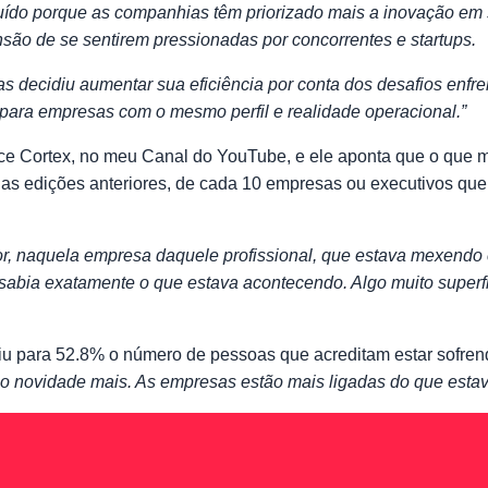
uído porque as companhias têm priorizado mais a inovação em 
o de se sentirem pressionadas por concorrentes e startups.
s decidiu aumentar sua eficiência por conta dos desafios enfr
para empresas com o mesmo perfil e realidade operacional.”
Ace Cortex, no meu Canal do YouTube, e ele aponta que o que 
 nas edições anteriores, de cada 10 empresas ou executivos qu
or, naquela empresa daquele profissional, que estava mexend
abia exatamente o que estava acontecendo. Algo muito superfic
aiu para 52.8% o número de pessoas que acreditam estar sofrend
tão novidade mais. As empresas estão mais ligadas do que estav