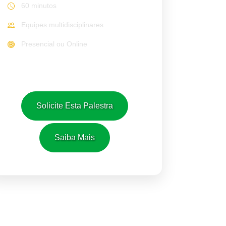
60 minutos
Equipes multidisciplinares
Presencial ou Online
Solicite Esta Palestra
Saiba Mais