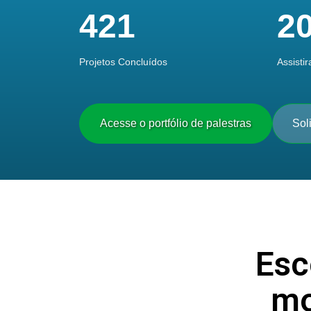
421
2
Projetos Concluídos
Assisti
Acesse o portfólio de palestras
Sol
Esc
mo