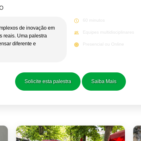
o
60 minutos
omplexos de inovação em
Equipes multidisciplinares
s reais. Uma palestra
nsar diferente e
Presencial ou Online
Solicite esta palestra
Saiba Mais