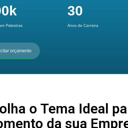
00k
30
ram Palestras
Anos de Carreira
icitar orçamento
olha o Tema Ideal pa
mento da sua Empr