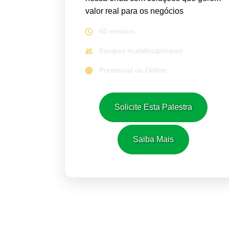
valor real para os negócios
60 minutos
Equipes multidisciplinares
Presencial ou Online
Solicite Esta Palestra
Saiba Mais