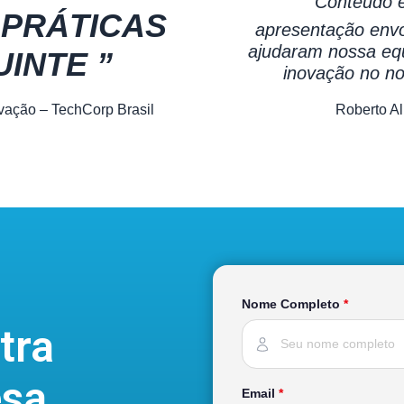
Conteúdo e
PRÁTICAS
apresentação envo
ajudaram nossa equ
UINTE
”
inovação no no
ovação – TechCorp Brasil
Roberto A
Nome Completo
*
tra
esa
Email
*