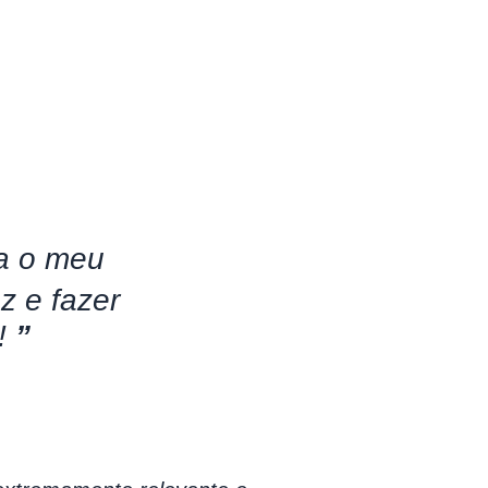
ra o meu
z e fazer
!
”