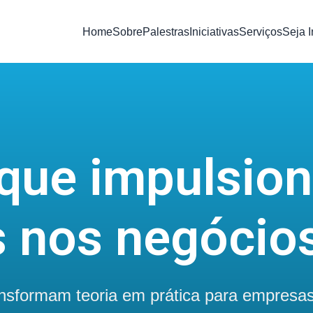
Home
Sobre
Palestras
Iniciativas
Serviços
Seja 
Descomplicando a Inovação
Inovação no Mercado Pet
Cooperativismo Inovador
Turismo Criativo
 que impulsio
s nos negócio
ansformam teoria em prática para empresa