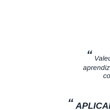
“
Vale
aprendiz
c
“
APLIC