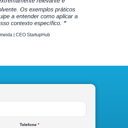
xtremamente relevante e
lvente. Os exemplos práticos
ipe a entender como aplicar a
sso contexto específico.
”
lmeida
| CEO StartupHub
Telefone
*